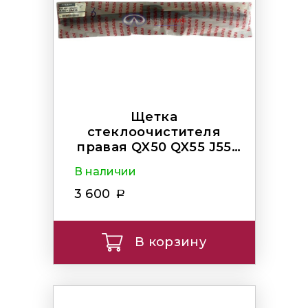
Щетка
стеклоочистителя
правая QX50 QX55 J55
450мм
В наличии
3 600
В корзину