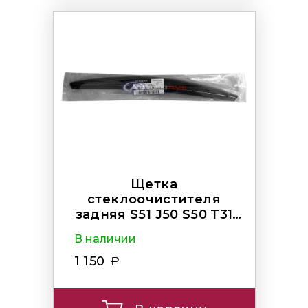
Щетка
стеклоочистителя
задняя S51 J50 S50 T31
Z50 M20
В наличии
1 150