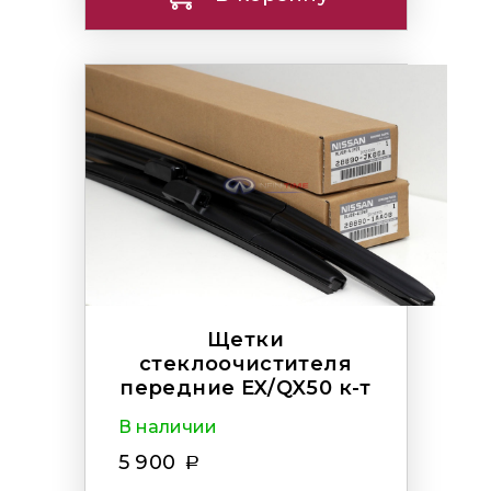
Щетки
стеклоочистителя
передние EX/QX50 к-т
В наличии
5 900