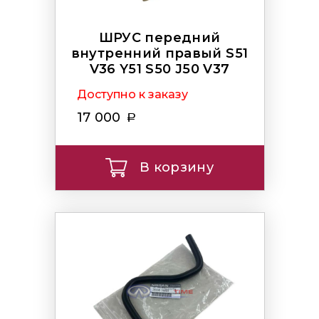
ШРУС передний
внутренний правый S51
V36 Y51 S50 J50 V37
Доступно к заказу
17 000
В корзину