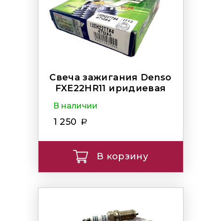
Свеча зажигания Denso
FXE22HR11 иридиевая
В наличии
1 250
В корзину