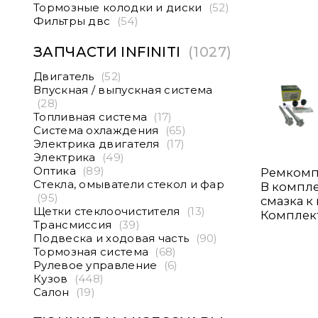
Тормозные колодки и диски
(52)
Фильтры двс
(54)
ЗАПЧАСТИ INFINITI
(1027)
Двигатель
(52)
Впускная / выпускная система
(28)
Топливная система
(17)
Система охлаждения
(65)
Электрика двигателя
(17)
Электрика
(49)
Оптика
(89)
Ремкомпл
Стекла, омыватели стекол и фар
В компле
(95)
смазка к
Щетки стеклоочистителя
(13)
Комплект
Трансмиссия
(39)
Подвеска и ходовая часть
(90)
Тормозная система
(68)
Рулевое управление
(6)
Кузов
(448)
Салон
(19)