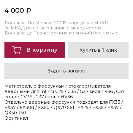
4 000
Доставка: По Москве 500₽ в пределах МКАД.
За МКАД по согласованию с менеджером.
Доставка до Транспортных компаний бесплатно.
В корзину
Купить в 1 клик
Задать вопрос
Магистраль с форсунками стеклоомывателя
веерными для Infiniti G25 / G35 / G37 sedan V36 , G37
coupe CV36 , G37 cabrio HV36
Отдельно веерные форсунки подходят для FX35 /
FX37 / FX30d / FX50 / QX70 S51 , EX25 / EX35 / EX37 /
QX50 J50
Оригинал