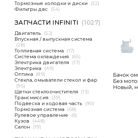
Тормозные колодки и диски
(52)
Фильтры двс
(54)
ЗАПЧАСТИ INFINITI
(1027)
Двигатель
(52)
Впускная / выпускная система
(28)
Топливная система
(17)
Система охлаждения
(65)
Электрика двигателя
(17)
Электрика
(49)
Оптика
(89)
Бачок омы
Стекла, омыватели стекол и фар
Без мото
(95)
Новый, н
Щетки стеклоочистителя
(13)
Трансмиссия
(39)
Подвеска и ходовая часть
(90)
Тормозная система
(68)
Рулевое управление
(6)
Кузов
(448)
Салон
(19)