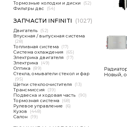
Тормозные колодки и диски
(52)
Фильтры двс
(54)
ЗАПЧАСТИ INFINITI
(1027)
Двигатель
(52)
Впускная / выпускная система
(28)
Топливная система
(17)
Система охлаждения
(65)
Электрика двигателя
(17)
Электрика
(49)
Оптика
(89)
Радиатор
Стекла, омыватели стекол и фар
Новый, о
(95)
Щетки стеклоочистителя
(13)
Трансмиссия
(39)
Подвеска и ходовая часть
(90)
Тормозная система
(68)
Рулевое управление
(6)
Кузов
(448)
Салон
(19)