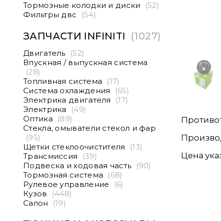
Тормозные колодки и диски
(52)
Фильтры двс
(54)
ЗАПЧАСТИ INFINITI
(1027)
Двигатель
(52)
Впускная / выпускная система
(28)
Топливная система
(17)
Система охлаждения
(65)
Электрика двигателя
(17)
Электрика
(49)
Оптика
(89)
Противот
Стекла, омыватели стекол и фар
(95)
Производ
Щетки стеклоочистителя
(13)
Цена указ
Трансмиссия
(39)
Подвеска и ходовая часть
(90)
Тормозная система
(68)
Рулевое управление
(6)
Кузов
(448)
Салон
(19)