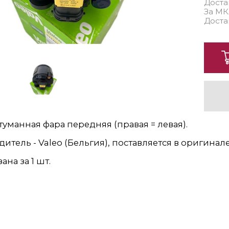
Доста
За МК
Доста
уманная фара передняя (правая = левая).
итель - Valeo (Бельгия), поставляется в оригинале
ана за 1 шт.