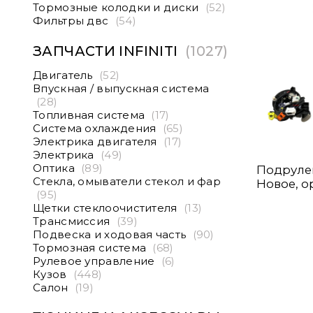
Тормозные колодки и диски
(52)
Фильтры двс
(54)
ЗАПЧАСТИ INFINITI
(1027)
Двигатель
(52)
Впускная / выпускная система
(28)
Топливная система
(17)
Система охлаждения
(65)
Электрика двигателя
(17)
Электрика
(49)
Оптика
(89)
Подрулево
Стекла, омыватели стекол и фар
Новое, о
(95)
Щетки стеклоочистителя
(13)
Трансмиссия
(39)
Подвеска и ходовая часть
(90)
Тормозная система
(68)
Рулевое управление
(6)
Кузов
(448)
Салон
(19)