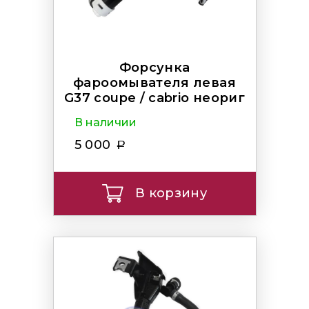
Форсунка
фароомывателя левая
G37 coupe / cabrio неориг
В наличии
5 000
В корзину