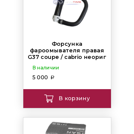
Форсунка
фароомывателя правая
G37 coupe / cabrio неориг
В наличии
5 000
В корзину