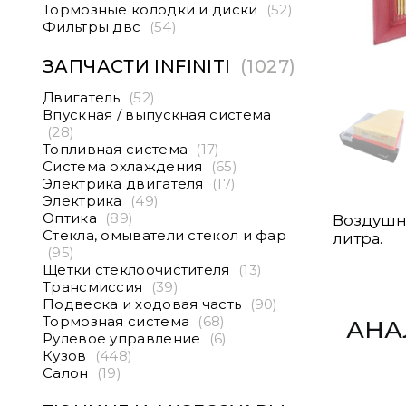
Тормозные колодки и диски
(52)
Фильтры двс
(54)
ЗАПЧАСТИ INFINITI
(1027)
Двигатель
(52)
Впускная / выпускная система
(28)
Топливная система
(17)
Система охлаждения
(65)
Электрика двигателя
(17)
Электрика
(49)
Оптика
(89)
Воздушны
Стекла, омыватели стекол и фар
литра.
(95)
Щетки стеклоочистителя
(13)
Трансмиссия
(39)
Подвеска и ходовая часть
(90)
Тормозная система
(68)
АНА
Рулевое управление
(6)
Кузов
(448)
Салон
(19)