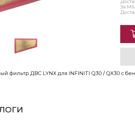
Доста
За МК
Доста
й фильтр ДВС LYNX для INFINITI Q30 / QX30 с бе
ЛОГИ