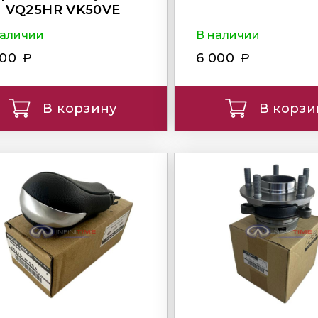
VQ25HR VK50VE
наличии
В наличии
800
6 000
В корзину
В корзи