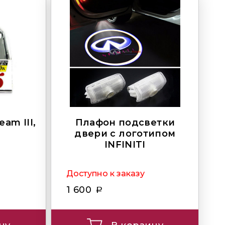
am III,
Плафон подсветки
двери с логотипом
INFINITI
Доступно к заказу
1 600