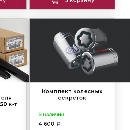
ну
В корзину
Комплект колесных
теля
секреток
50 к-т
В наличии
4 600