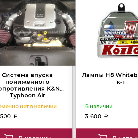
Система впуска
Лампы H8 Whitebe
пониженного
к-т
опротивления K&N
Typhoon Air
еменно нет в наличии
В наличии
 500
3 600