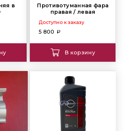
няя в
Противотуманная фара
D
правая / левая
Доступно к заказу
5 800
ну
В корзину