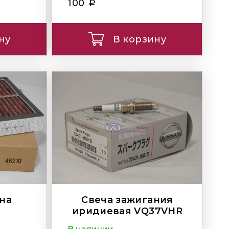
100
ну
В корзину
на
Свеча зажигания
иридиевая VQ37VHR