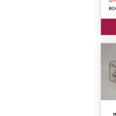
Дос
8