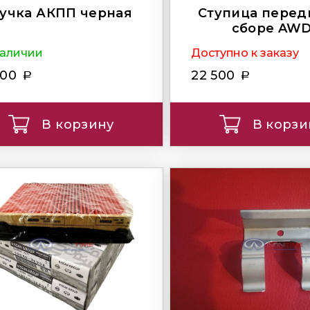
учка АКПП черная
Ступица перед
сборе AW
наличии
Доступно к заказу
600
22 500
В корзину
В корзи