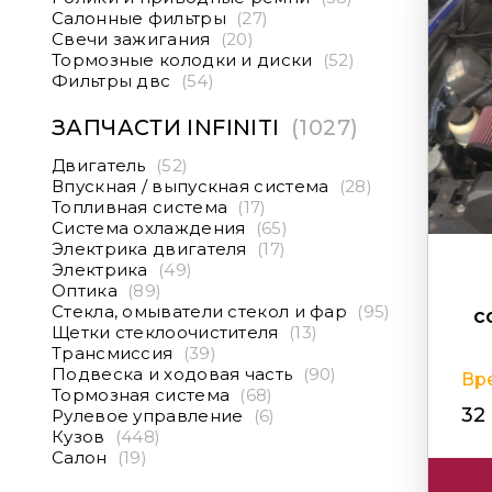
Салонные фильтры
(27)
Свечи зажигания
(20)
Тормозные колодки и диски
(52)
Фильтры двс
(54)
ЗАПЧАСТИ INFINITI
(1027)
Двигатель
(52)
Впускная / выпускная система
(28)
Топливная система
(17)
Система охлаждения
(65)
Электрика двигателя
(17)
Электрика
(49)
Оптика
(89)
Стекла, омыватели стекол и фар
(95)
с
Щетки стеклоочистителя
(13)
Трансмиссия
(39)
Подвеска и ходовая часть
(90)
Вр
Тормозная система
(68)
32
Рулевое управление
(6)
Кузов
(448)
Салон
(19)