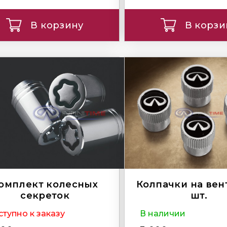
В корзину
В корзи
омплект колесных
Колпачки на вен
секреток
шт.
тупно к заказу
В наличии