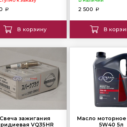
тупно к заказу
В наличии
00
2 500
В корзину
В корзи
Свеча зажигания
Масло моторное 
иридиевая VQ35HR
5W40 5л