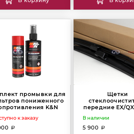
В корзину
В корзи
плект промывки для
Щетки
льтров пониженного
стеклоочисти
опротивления K&N
передние EX/QX
тупно к заказу
В наличии
000
5 900