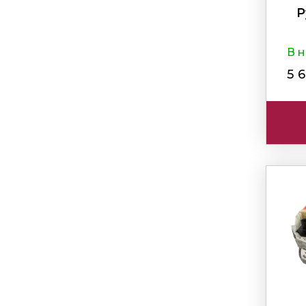
Р
В 
5 