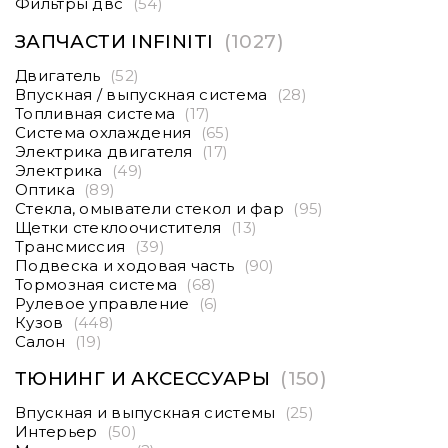
Фильтры двс
(54)
ЗАПЧАСТИ INFINITI
(1027)
Двигатель
(52)
Впускная / выпускная система
(28)
Топливная система
(17)
Система охлаждения
(65)
Электрика двигателя
(17)
Электрика
(49)
Оптика
(89)
Стекла, омыватели стекол и фар
(95)
Щетки стеклоочистителя
(13)
Трансмиссия
(39)
Подвеска и ходовая часть
(90)
Тормозная система
(68)
Рулевое управление
(6)
Кузов
(448)
Салон
(19)
ТЮНИНГ И АКСЕССУАРЫ
(150)
Впускная и выпускная системы
(25)
Интерьер
(50)