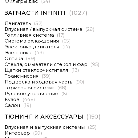
Фильтры двс
(54)
ЗАПЧАСТИ INFINITI
(1027)
Двигатель
(52)
Впускная / выпускная система
(28)
Топливная система
(17)
Система охлаждения
(65)
Электрика двигателя
(17)
Электрика
(49)
Оптика
(89)
Стекла, омыватели стекол и фар
(95)
Щетки стеклоочистителя
(13)
Трансмиссия
(39)
Подвеска и ходовая часть
(90)
Тормозная система
(68)
Рулевое управление
(6)
Кузов
(448)
Салон
(19)
ТЮНИНГ И АКСЕССУАРЫ
(150)
Впускная и выпускная системы
(25)
Интерьер
(50)