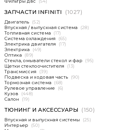
Фильтры двс
(54)
ЗАПЧАСТИ INFINITI
(1027)
Двигатель
(52)
Впускная / выпускная система
(28)
Топливная система
(17)
Система охлаждения
(65)
Электрика двигателя
(17)
Электрика
(49)
Оптика
(89)
Стекла, омыватели стекол и фар
(95)
Щетки стеклоочистителя
(13)
Трансмиссия
(39)
Подвеска и ходовая часть
(90)
Тормозная система
(68)
Рулевое управление
(6)
Кузов
(448)
Салон
(19)
ТЮНИНГ И АКСЕССУАРЫ
(150)
Впускная и выпускная системы
(25)
Интерьер
(50)