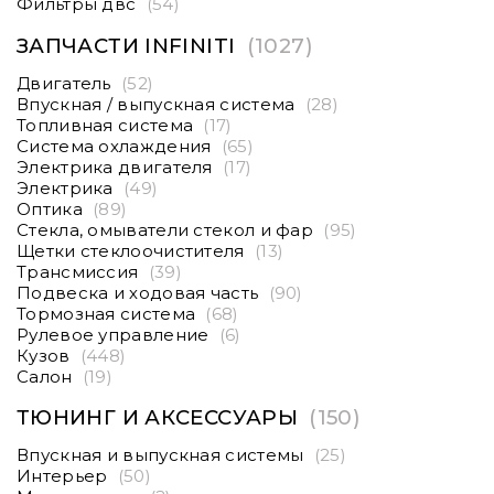
Фильтры двс
(54)
ЗАПЧАСТИ INFINITI
(1027)
Двигатель
(52)
Впускная / выпускная система
(28)
Топливная система
(17)
Система охлаждения
(65)
Электрика двигателя
(17)
Электрика
(49)
Оптика
(89)
Стекла, омыватели стекол и фар
(95)
Щетки стеклоочистителя
(13)
Трансмиссия
(39)
Подвеска и ходовая часть
(90)
Тормозная система
(68)
Рулевое управление
(6)
Кузов
(448)
Салон
(19)
ТЮНИНГ И АКСЕССУАРЫ
(150)
Впускная и выпускная системы
(25)
Интерьер
(50)