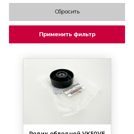
Ролик обводной VK50VE