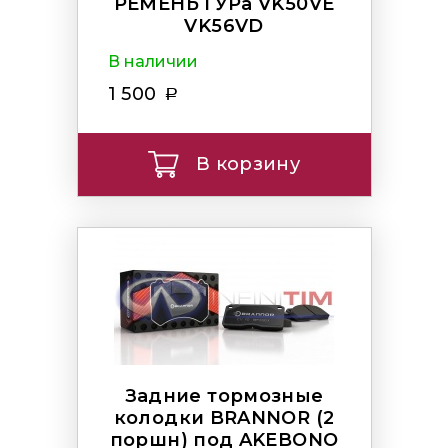
РЕМЕНЬ ГУРа VK50VE
VK56VD
В наличии
1 500
В корзину
Задние тормозные
колодки BRANNOR (2
поршн) под AKEBONO